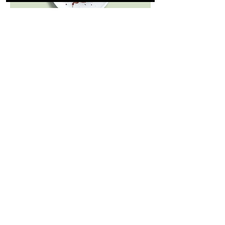
Chocolademousse
Onze klassieker: Chocolademousse,
luchtig en rijk van smaak
Eén portie
4,00 €
Dubbele portie
7,00 €